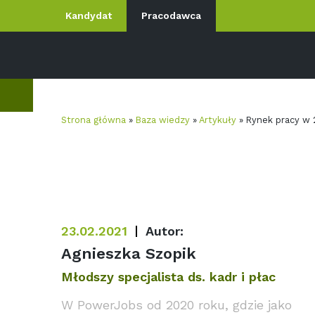
Kandydat
Pracodawca
Strona główna
»
Baza wiedzy
»
Artykuły
»
Rynek pracy w 
23.02.2021
Autor:
Agnieszka Szopik
Młodszy specjalista ds. kadr i płac
W PowerJobs od 2020 roku, gdzie jako