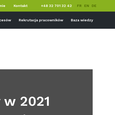
mie
Kontakt
+48 32 701 32 42
FR
EN
DE
ocesów
Rekrutacja pracowników
Baza wiedzy
 w 2021