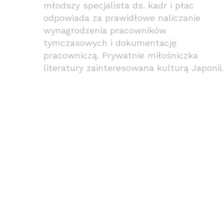
młodszy specjalista ds. kadr i płac
odpowiada za prawidłowe naliczanie
wynagrodzenia pracowników
tymczasowych i dokumentację
pracowniczą. Prywatnie miłośniczka
literatury zainteresowana kulturą Japonii.
Polska gospodarka i rynek
pracy w 2020 roku
Rynek pracy w 2021 roku – co
nas czeka?
Rynek pracy w 2021 roku –