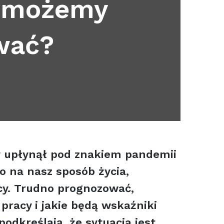
o możemy
wać?
y upłynął pod znakiem pandemii
o na nasz sposób życia,
cy. Trudno prognozować,
pracy i jakie będą wskaźniki
odkreślają, że sytuacja jest