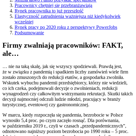
Pracownicy chętniej się przebranżawiają
Rynek pracownika to już przeszłość
Elastyczność zatrudnienia ważniejsza niż kiedykolwiek
wcześniej
Rynek pracy po 2020 roku z perspektywy PowerJobs
Podsumowanie
Firmy zwalniają pracowników: FAKT,
ale…
… nie na taką skalę, jak się wszyscy spodziewali. Prawdą jest,
że w związku z pandemią i spadkiem liczby zamówień wiele firm
zostało zmuszonych do redukcji etatów, a gospodarka zwolniła.
Wskutek wybuchu pandemii przedsiębiorcy, którzy nie wiedzieli,
co ich czeka, podejmowali decyzje o zwolnieniach, redukcji
wynagrodzeń czy całkowitym wstrzymaniu rekrutacji. Skutki takich
decyzji najmocniej odczuli ludzie młodzi, pracujący w branży
turystycznej, eventowej czy gastronomicznej.
W marcu, kiedy rozpoczęła się pandemia, bezrobocie w Polsce
wynosiło 5,4 proc. po czym zaczęło rosnąć. Dla porównania,
w październiku 2019 r., czyli w czasach „przedpandemicznych”,
odnotowano najniższy poziom bezrobocia po 1990 roku – 5 proc.