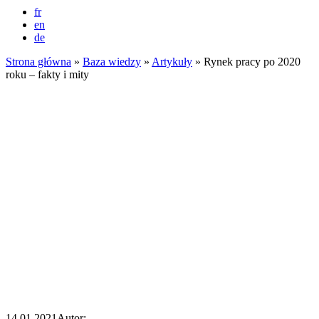
fr
en
de
Strona główna
»
Baza wiedzy
»
Artykuły
»
Rynek pracy po 2020
roku – fakty i mity
14.01.2021
Autor: