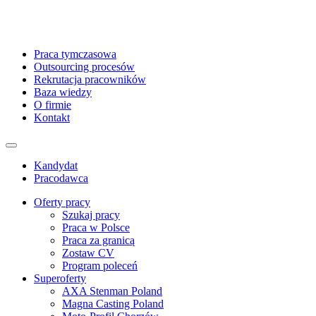
Praca tymczasowa
Outsourcing procesów
Rekrutacja pracowników
Baza wiedzy
O firmie
Kontakt
Kandydat
Pracodawca
Oferty pracy
Szukaj pracy
Praca w Polsce
Praca za granicą
Zostaw CV
Program poleceń
Superoferty
AXA Stenman Poland
Magna Casting Poland