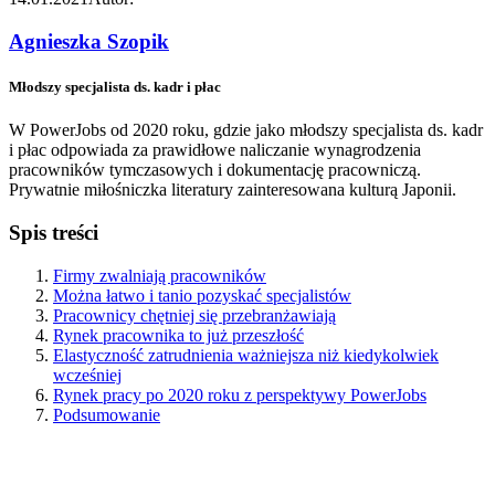
Agnieszka Szopik
Młodszy specjalista ds. kadr i płac
W PowerJobs od 2020 roku, gdzie jako młodszy specjalista ds. kadr
i płac odpowiada za prawidłowe naliczanie wynagrodzenia
pracowników tymczasowych i dokumentację pracowniczą.
Prywatnie miłośniczka literatury zainteresowana kulturą Japonii.
Spis treści
Firmy zwalniają pracowników
Można łatwo i tanio pozyskać specjalistów
Pracownicy chętniej się przebranżawiają
Rynek pracownika to już przeszłość
Elastyczność zatrudnienia ważniejsza niż kiedykolwiek
wcześniej
Rynek pracy po 2020 roku z perspektywy PowerJobs
Podsumowanie