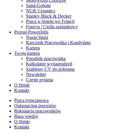
Moto-Profil Chorzów
Saint-Gobain
NGK Ceramics
Stanley Black & Decker
Praca w hotelu we Francji
Francja | Cieśla szalunkowy
Poznaj PowerJobs
Nasze biura
Rzecznik Pracownika i Kandydata
Kariera
Twoja kariera
Poradnik pracownika
Kalkulator wynagrodzeń
Szablony CV do pobrania
Newsletter
Częste pytania
O firmie
Kontakt
Praca tymczasowa
Outsourcing procesów
Rekrutacja pracowników
Baza wiedzy
O firmie
Kontakt