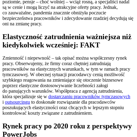
poziomie, pensje – choć wolniej – wciąż rosną, a specjaliści nadal
są w cenie i mogą liczyć na atrakcyjne oferty pracy. Jednak,
co zauważalne, pandemia znacznie obniżyła poczucie
bezpieczeństwa pracowników i zdecydowanie rzadziej decydują się
oni na zmianę pracy.
Elastyczność zatrudnienia ważniejsza niż
kiedykolwiek wcześniej: FAKT
Zmienność i niepewność – tak opisać można współczesny rynek
pracy. Obserwujemy, że firmy coraz chętniej zatrudniają
pracowników na elastycznych warunkach, w tym w ramach pracy
tymczasowej. W obecnej sytuacji pracodawcy cenią możliwość
szybkiego reagowania na zmieniające się otoczenie biznesowe
poprzez elastyczne dostosowywanie liczebności załogi
do panujących warunków. Współpraca z agencją zatrudnienia,
która specjalizuje się w
dostarczaniu pracowników tymczasowych
i
outsourcingu
to doskonałe rozwiązanie dla pracodawców
poszukujących elastyczności oraz chcących w lepszym stopniu
kontrolować koszty związane z zatrudnieniem.
Rynek pracy po 2020 roku z perspektywy
PowerJobs