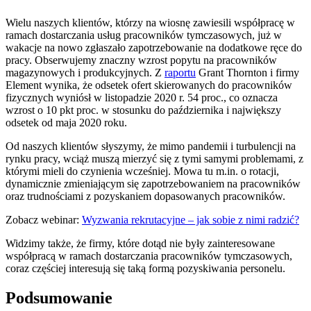
Wielu naszych klientów, którzy na wiosnę zawiesili współpracę w
ramach dostarczania usług pracowników tymczasowych, już w
wakacje na nowo zgłaszało zapotrzebowanie na dodatkowe ręce do
pracy. Obserwujemy znaczny wzrost popytu na pracowników
magazynowych i produkcyjnych. Z
raportu
Grant Thornton i firmy
Element wynika, że odsetek ofert skierowanych do pracowników
fizycznych wyniósł w listopadzie 2020 r. 54 proc., co oznacza
wzrost o 10 pkt proc. w stosunku do października i największy
odsetek od maja 2020 roku.
Od naszych klientów słyszymy, że mimo pandemii i turbulencji na
rynku pracy, wciąż muszą mierzyć się z tymi samymi problemami, z
którymi mieli do czynienia wcześniej. Mowa tu m.in. o rotacji,
dynamicznie zmieniającym się zapotrzebowaniem na pracowników
oraz trudnościami z pozyskaniem dopasowanych pracowników.
Zobacz webinar:
Wyzwania rekrutacyjne – jak sobie z nimi radzić?
Widzimy także, że firmy, które dotąd nie były zainteresowane
współpracą w ramach dostarczania pracowników tymczasowych,
coraz częściej interesują się taką formą pozyskiwania personelu.
Podsumowanie