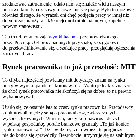
zredukować zatrudnienie, udało nam się znaleźć wielu naszym
pracownikom tymczasowym nowe miejsce pracy. Było to możliwe
również dlatego, że wyrażali oni chęć podjęcia pracy w innej niż
dotychczas branży, a także niejednokrotnie na innym, zupełnie
nowym stanowisku.
Ten trend potwierdzają
wyniki badania
przeprowadzonego
przez Pracuj.pl. 64 proc. badanych przyznało, że są gotowi
do przekwalifikowania się, a szukając pracy, przeglądają ogłoszenia
z różnych branż.
Rynek pracownika to już przeszłość: MIT
To chyba najczęściej powielany mit dotyczący zmian na rynku
pracy w wyniku pandemii koronawirusa. Warto jednak zaznaczyć,
że choć rynek pracownika nie skończył się na dobre, to na pewno
wyhamowywał.
Utarło się, że ostatnie lata to czasy rynku pracownika. Pracodawcy
konkurowali między sobą o pracowników, zwłaszcza tych
wyspecjalizowanych. W marcu, kiedy koronawirus uderzył
w polską gospodarkę, portale branżowe grzmiały „To już koniec
rynku pracownika!”. Dziś widzimy, że również i te prognozy
nie do końca się sprawdziły. Bezrobocie utrzymuje się na stabilnym