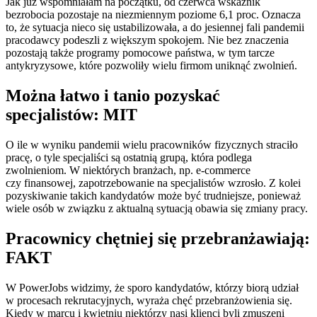
Jak już wspomniałam na początku, od czerwca wskaźnik
bezrobocia pozostaje na niezmiennym poziome 6,1 proc. Oznacza
to, że sytuacja nieco się ustabilizowała, a do jesiennej fali pandemii
pracodawcy podeszli z większym spokojem. Nie bez znaczenia
pozostają także programy pomocowe państwa, w tym tarcze
antykryzysowe, które pozwoliły wielu firmom uniknąć zwolnień.
Można łatwo i tanio pozyskać
specjalistów: MIT
O ile w wyniku pandemii wielu pracowników fizycznych straciło
pracę, o tyle specjaliści są ostatnią grupą, która podlega
zwolnieniom. W niektórych branżach, np. e-commerce
czy finansowej, zapotrzebowanie na specjalistów wzrosło. Z kolei
pozyskiwanie takich kandydatów może być trudniejsze, ponieważ
wiele osób w związku z aktualną sytuacją obawia się zmiany pracy.
Pracownicy chętniej się przebranżawiają:
FAKT
W PowerJobs widzimy, że sporo kandydatów, którzy biorą udział
w procesach rekrutacyjnych, wyraża chęć przebranżowienia się.
Kiedy w marcu i kwietniu niektórzy nasi klienci byli zmuszeni