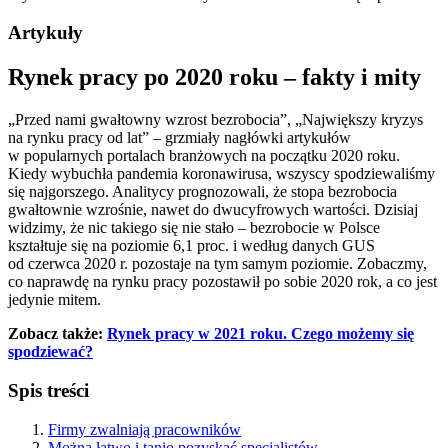
Artykuły
Rynek pracy po 2020 roku – fakty i mity
„Przed nami gwałtowny wzrost bezrobocia”, „Największy kryzys
na rynku pracy od lat” – grzmiały nagłówki artykułów
w popularnych portalach branżowych na początku 2020 roku.
Kiedy wybuchła pandemia koronawirusa, wszyscy spodziewaliśmy
się najgorszego. Analitycy prognozowali, że stopa bezrobocia
gwałtownie wzrośnie, nawet do dwucyfrowych wartości. Dzisiaj
widzimy, że nic takiego się nie stało – bezrobocie w Polsce
kształtuje się na poziomie 6,1 proc. i według danych GUS
od czerwca 2020 r. pozostaje na tym samym poziomie. Zobaczmy,
co naprawdę na rynku pracy pozostawił po sobie 2020 rok, a co jest
jedynie mitem.
Zobacz także:
Rynek pracy w 2021 roku. Czego możemy się
spodziewać?
Spis treści
Firmy zwalniają pracowników
Można łatwo i tanio pozyskać specjalistów