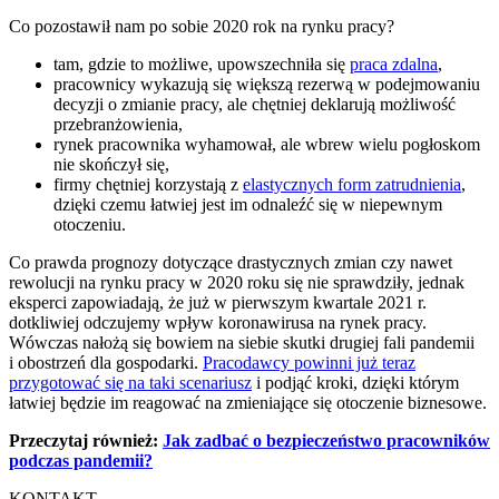
Co pozostawił nam po sobie 2020 rok na rynku pracy?
tam, gdzie to możliwe, upowszechniła się
praca zdalna
,
pracownicy wykazują się większą rezerwą w podejmowaniu
decyzji o zmianie pracy, ale chętniej deklarują możliwość
przebranżowienia,
rynek pracownika wyhamował, ale wbrew wielu pogłoskom
nie skończył się,
firmy chętniej korzystają z
elastycznych form zatrudnienia
,
dzięki czemu łatwiej jest im odnaleźć się w niepewnym
otoczeniu.
Co prawda prognozy dotyczące drastycznych zmian czy nawet
rewolucji na rynku pracy w 2020 roku się nie sprawdziły, jednak
eksperci zapowiadają, że już w pierwszym kwartale 2021 r.
dotkliwiej odczujemy wpływ koronawirusa na rynek pracy.
Wówczas nałożą się bowiem na siebie skutki drugiej fali pandemii
i obostrzeń dla gospodarki.
Pracodawcy powinni już teraz
przygotować się na taki scenariusz
i podjąć kroki, dzięki którym
łatwiej będzie im reagować na zmieniające się otoczenie biznesowe.
Przeczytaj również:
Jak zadbać o bezpieczeństwo pracowników
podczas pandemii?
KONTAKT