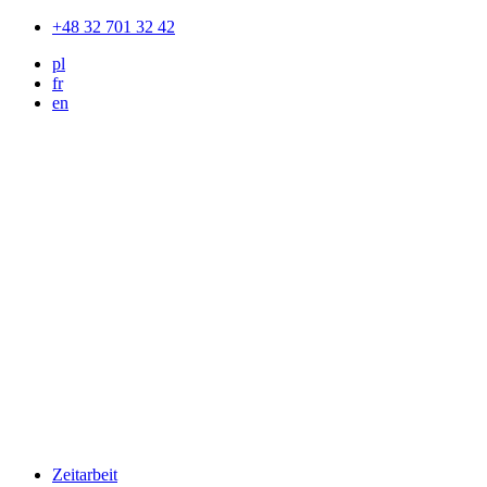
+48 32 701 32 42
pl
fr
en
Zeitarbeit