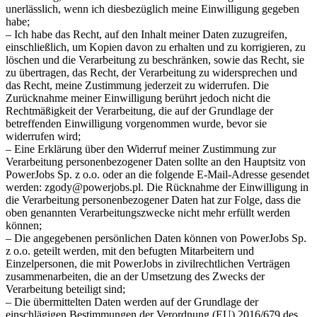
unerlässlich, wenn ich diesbezüglich meine Einwilligung gegeben
habe;
– Ich habe das Recht, auf den Inhalt meiner Daten zuzugreifen,
einschließlich, um Kopien davon zu erhalten und zu korrigieren, zu
löschen und die Verarbeitung zu beschränken, sowie das Recht, sie
zu übertragen, das Recht, der Verarbeitung zu widersprechen und
das Recht, meine Zustimmung jederzeit zu widerrufen. Die
Zurücknahme meiner Einwilligung berührt jedoch nicht die
Rechtmäßigkeit der Verarbeitung, die auf der Grundlage der
betreffenden Einwilligung vorgenommen wurde, bevor sie
widerrufen wird;
– Eine Erklärung über den Widerruf meiner Zustimmung zur
Verarbeitung personenbezogener Daten sollte an den Hauptsitz von
PowerJobs Sp. z o.o. oder an die folgende E-Mail-Adresse gesendet
werden: zgody@powerjobs.pl. Die Rücknahme der Einwilligung in
die Verarbeitung personenbezogener Daten hat zur Folge, dass die
oben genannten Verarbeitungszwecke nicht mehr erfüllt werden
können;
– Die angegebenen persönlichen Daten können von PowerJobs Sp.
z o.o. geteilt werden, mit den befugten Mitarbeitern und
Einzelpersonen, die mit PowerJobs in zivilrechtlichen Verträgen
zusammenarbeiten, die an der Umsetzung des Zwecks der
Verarbeitung beteiligt sind;
– Die übermittelten Daten werden auf der Grundlage der
einschlägigen Bestimmungen der Verordnung (EU) 2016/679 des